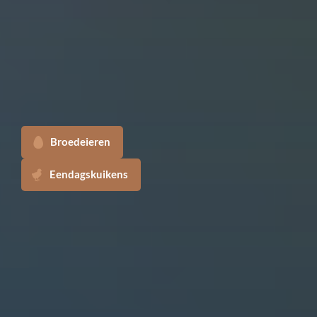
Broedeieren
Eendagskuikens