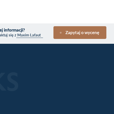
j informacji?
Zapytaj o wycenę
ktuj się z
Maxim Lafaut
KS