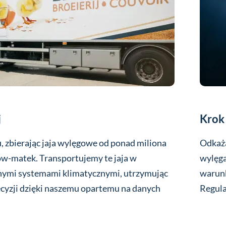
j
Krok
, zbierając jaja wylęgowe od ponad miliona
Odkaża
w-matek. Transportujemy te jaja w
wylęga
ymi systemami klimatycznymi, utrzymując
warunk
ecyzji dzięki naszemu opartemu na danych
Regula