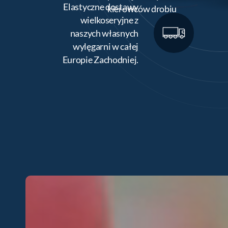
Elastyczne dostawy
kierowców drobiu
wielkoseryjne z
naszych własnych
wylęgarni w całej
Europie Zachodniej.