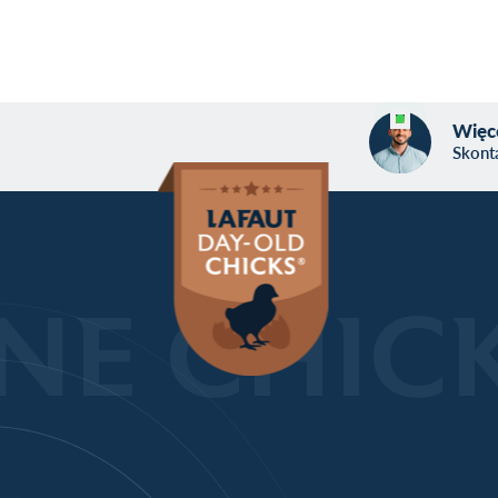
Więce
Skonta
NE CHIC