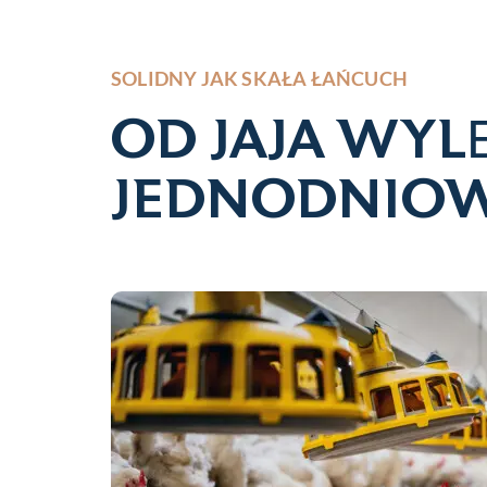
SOLIDNY JAK SKAŁA ŁAŃCUCH
OD JAJA WY
JEDNODNIOW