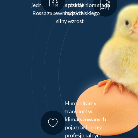
jednodniowych piskląt
szczepieniom stada
Rossa zapewniających
rodzicielskiego
silny wzrost
Humanitarny
transport w
klimatyzowanych
pojazdach przez
profesjonalnych