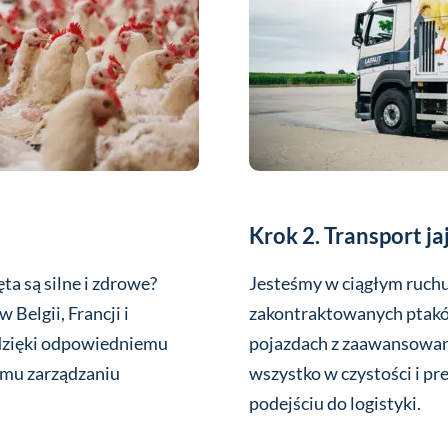
Krok 2. Transport ja
a są silne i zdrowe?
Jesteśmy w ciągłym ruchu
Belgii, Francji i
zakontraktowanych ptakó
 dzięki odpowiedniemu
pojazdach z zaawansowan
emu zarządzaniu
wszystko w czystości i pr
podejściu do logistyki.