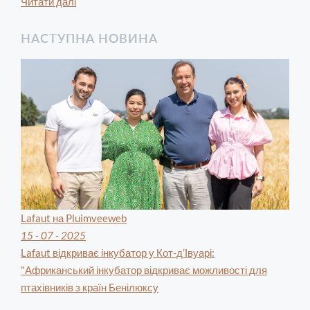
Читати далі
НАСТУПНА НОВИНА
Lafaut на Pluimveeweb
15 - 07 - 2025
Lafaut відкриває інкубатор у Кот-д’Івуарі:
"Африканський інкубатор відкриває можливості для
птахівників з країн Бенілюксу