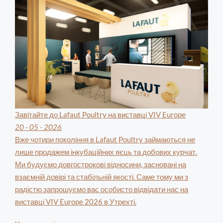
Завітайте до Lafaut Poultry на виставці VIV Europe
20 - 05 - 2026
Вже чотири покоління в Lafaut Poultry займаються не
лише продажем інкубаційних яєць та добових курчат.
Ми будуємо довгострокові відносини, засновані на
взаємній довірі та стабільній якості. Саме тому ми з
радістю запрошуємо вас особисто відвідати нас на
виставці VIV Europe 2026 в Утрехті.