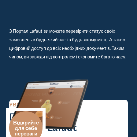
З Портал Lafaut ви можете перевірити статус своїх
замовлень в будь-який час і в будь-якому місці. А також
цифровий доступ до всіх необхідних документів. Таким
чином, ви завжди під контролем і економите багато часу.
УВІЙДІТЬ В СИСТЕМУ
Перейдіть до
Відкрийте
Портал Lafaut
для себе
переваги