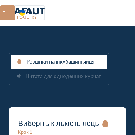
UK
Розцінки на інкубаційні яйця
Цитата для одноденних курчат
Виберіть кількість яєць
Крок 1